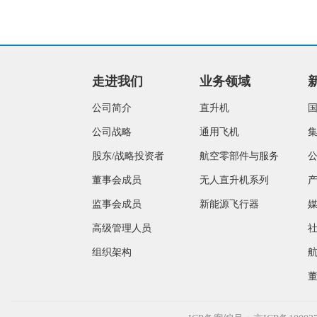
走进我们
业务领域
公司简介
直升机
国
公司战略
通用飞机
股东/战略投资者
航空零部件与服务
董事会成员
无人直升机系列
监事会成员
新能源飞行器
高级管理人员
组织架构