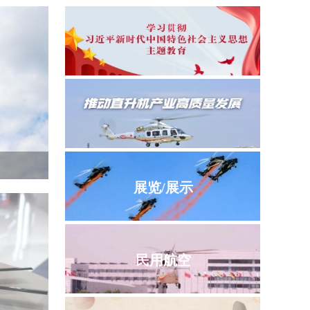
展览/展示
民用航空