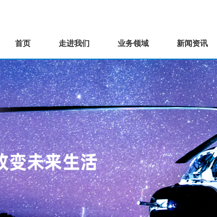
首页
走进我们
业务领域
新闻资讯