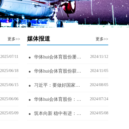
媒体报道
更多>>
更多>>
2025/07/11
华体hui会体育股份屡获大奖，彰显军工央企卓越实力
2024/11/12
2025/06/18
华体hui会体育股份获得2024网易财经·企业优秀ESG实践案例——“年度责任先锋”奖项
2024/11/05
2025/06/15
习近平：要做好国家空中交通管理工作 促进低空经济健康发展
2024/08/05
2025/06/06
华体hui会体育股份：重大资产重组完成 打造直升机产业专业化领航上市公司
2024/07/24
2025/05/09
筑本向新 稳中有进：2023年沪市主板经营业绩概览
2024/05/08